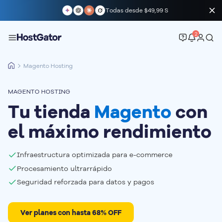
Todas desde
$49,99 S
2
Magento Hosting
MAGENTO HOSTING
Tu tienda
Magento
con
el máximo rendimiento
Infraestructura optimizada para e-commerce
Procesamiento ultrarrápido
Seguridad reforzada para datos y pagos
Ver planes con hasta 68% OFF