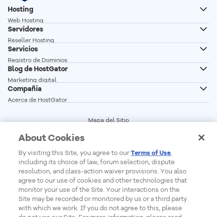
Hosting
Web Hosting
Servidores
Hosting Wordpress
Reseller Hosting
Creador de Sitios
Servicios
Servidor VPS
Registro de Dominios
Servidor VPS n8n autoalojado
Blog de HostGator
Transferencia de Dominios
Servidor Dedicado Linux
Marketing digital
Correo profesional
Compañia
Servidor Dedicado Windows
Desarrollo Web
Acerca de HostGator
Glosario
Programa de Afiliados
Vender en linea
Mapa del Sitio
Red de Servidores
Términos del Servicio
Crear sitio web
About Cookies
Precios
Central de Privacidad
Seguridad Web
Status de los Servicios
Cookie Settings
By visiting this Site, you agree to our
Terms of Use
,
Do Not Sell My Personal Information
including its choice of law, forum selection, dispute
Report Ethical Hacking
resolution, and class-action waiver provisions. You also
agree to our use of cookies and other technologies that
monitor your use of the Site. Your interactions on the
Site may be recorded or monitored by us or a third party
Formas de Pago
with which we work. If you do not agree to this, please