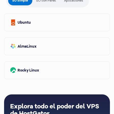
SO Simple
SO con Panel
Aplicaciones
Ubuntu
AlmaLinux
Rocky Linux
Explora todo el poder del VPS
de HostGator