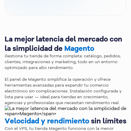
La mejor latencia del mercado con
¿Necesitas ayuda para 
la simplicidad de
Magento
elegir 
el plan ideal
?
Gestiona tu tienda de forma completa: catálogo, pedidos,
Habla con nuestro equipo y recibe orientación 
clientes, integraciones y marketing, todo en un entorno
para contratar la mejor solución para tu tienda 
optimizado para alto rendimiento.
Magento.
Hablar con un especialista
El panel de Magento simplifica la operación y ofrece
herramientas avanzadas para expandir tu comercio
electrónico sin complicaciones. Instalación configurada y
lista para usar — ideal para tiendas en crecimiento,
agencias y profesionales que necesitan rendimiento real.
Velocidad y rendimiento
sin límites
Con el VPS, tu tienda Magento funciona con la menor