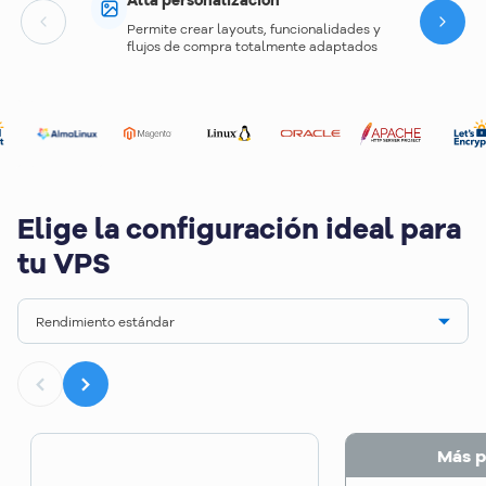
Alta personalización
Permite crear layouts, funcionalidades y
Next
flujos de compra totalmente adaptados
Elige la configuración ideal para
tu VPS
Rendimiento estándar
Más p