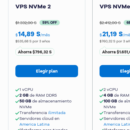
VPS NVMe 2
VPS NVMe
$1.332,00 S
$2.412,00 S
59% OFF
6
14,89
S
21,19
S
$
/mês
$
/mê
$535,68 S
por 3 años
$760,32 S
por 3 a
Ahorra
$796,32 S
Ahorra
$1.651,
Elegir plan
Elegi
1 vCPU
2 vCPU
2 GB
de RAM DDR5
4 GB
de RAM
50 GB
de almacenamiento
100 GB
de al
NVMe
NVMe
Transferencia
ilimitada
Transferenc
Servidores cloud en
Servidores c
America Latina
America Lati
Plataforma para tiendas
Plataforma p