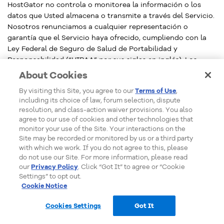
HostGator no controla o monitorea la información o los
datos que Usted almacena o transmite a través del Servicio.
Nosotros renunciamos a cualquier representación o
garantía que el Servicio haya ofrecido, cumpliendo con la
Ley Federal de Seguro de Salud de Portabilidad y
Responsabilidad (“HIPAA” por sus siglas en inglés). Los
clientes que requieren el almacenamiento seguro de
About Cookies
“información de salud protegida” tal como se define bajo
By visiting this Site, you agree to our
Terms of Use
,
HIPPA tienen expresamente prohibido el uso del Servicio
including its choice of law, forum selection, dispute
para tal efecto. Almacenar y permitir el acceso a
resolution, and class-action waiver provisions. You also
“información protegida de salud” es una violación de este
agree to our use of cookies and other technologies that
Acuerdo y fundamenta la terminación inmediata de la
monitor your use of the Site. Your interactions on the
cuenta. Nosotros no firmamos “Acuerdos de Negocios
Site may be recorded or monitored by us or a third party
Asociados” y Usted está de acuerdo en que HostGator no es
with which we work. If you do not agree to this, please
do not use our Site. For more information, please read
un Socio o subcontratista o agente suyo en virtud de
our
Privacy Policy
. Click “Got It” to agree or “Cookie
HIPAA. Si Usted tiene alguna pregunta respecto a la
Settings” to opt out.
seguridad de sus datos, deberá contactarnos por Ticket.
Cookie Notice
Cookies Settings
Got It
11.
Compatibilidad con los Servicios
Ventas en línea