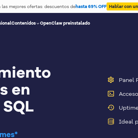
las mejores ofertas: descuentos de
hasta 69% OFF
Hablar con un
sional
Contenidos
OpenClaw preinstalado
miento
Panel 
s en
Acceso
 SQL
Uptime
Ideal 
/mes*