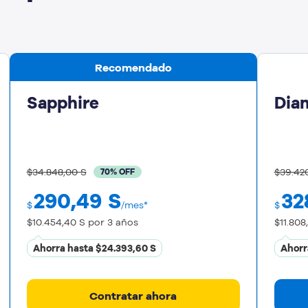
Recomendado
Sapphire
Dia
$34.848,00 S
$39.42
70% OFF
290,49
S
32
$
/mes*
$
$10.454,40 S
por 3 años
$11.808
Ahorra hasta
$24.393,60 S
Ahorr
Contratar ahora