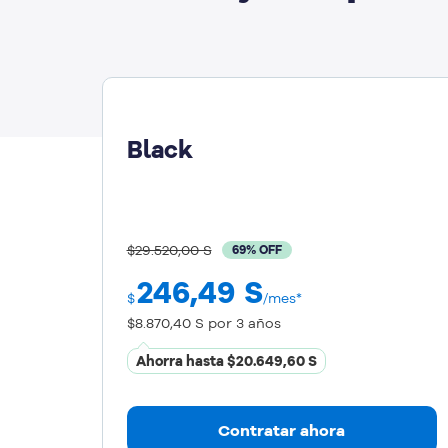
Black
$29.520,00 S
69% OFF
246,49
S
$
/mes*
$8.870,40 S
por 3 años
Ahorra hasta
$20.649,60 S
Contratar ahora