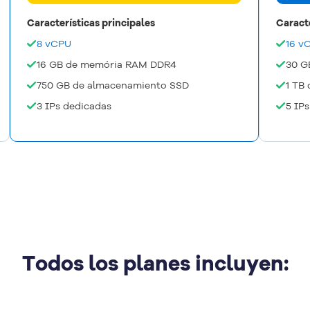
Características principales
Caracte
8 vCPU
16 v
16 GB de memória RAM DDR4
30 G
750 GB de almacenamiento SSD
1 TB
3 IPs dedicadas
5 IP
Todos los planes incluyen: