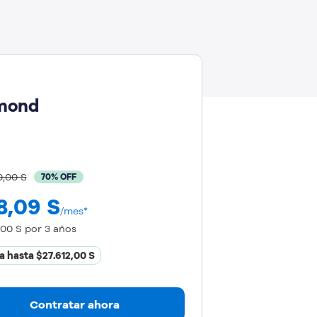
mond
0,00 S
70% OFF
8,09
S
/mes*
,00 S
por 3 años
a hasta
$27.612,00 S
Contratar ahora