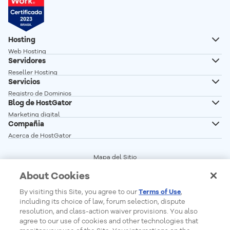
Hosting
Web Hosting
Servidores
Hosting Wordpress
Reseller Hosting
Creador de Sitios
Servicios
Servidor VPS
Registro de Dominios
Servidor VPS n8n autoalojado
Blog de HostGator
Transferencia de Dominios
Servidor Dedicado Linux
Marketing digital
Correo profesional
Compañia
Servidor Dedicado Windows
Desarrollo Web
Acerca de HostGator
Glosario
Programa de Afiliados
Vender en linea
Mapa del Sitio
Red de Servidores
Términos del Servicio
Crear sitio web
About Cookies
Precios
Central de Privacidad
Seguridad Web
Status de los Servicios
By visiting this Site, you agree to our
Terms of Use
,
Cookie Settings
Do Not Sell My Personal Information
including its choice of law, forum selection, dispute
Report Ethical Hacking
resolution, and class-action waiver provisions. You also
agree to our use of cookies and other technologies that