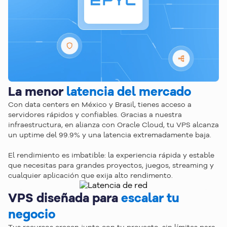
Habla con nuestro equipo y te ayudaremos a 
encontrar la mejor opción para tu proyecto.
Hablar con un especialista
La menor
latencia del mercado
Con data centers en México y Brasil, tienes acceso a
servidores rápidos y confiables. Gracias a nuestra
infraestructura, en alianza con Oracle Cloud, tu VPS alcanza
un uptime del 99.9% y una latencia extremadamente baja.
El rendimiento es imbatible: la experiencia rápida y estable
que necesitas para grandes proyectos, juegos, streaming y
cualquier aplicación que exija alto rendimento.
VPS diseñada para
escalar tu
negocio
Tus recursos crecen junto con tu proyecto, sin límites para