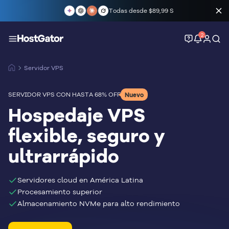
Todas desde
$89,99 S
2
Servidor VPS
SERVIDOR VPS CON HASTA 68% OFF
Nuevo
Hospedaje VPS
flexible, seguro y
ultrarrápido
Servidores cloud en América Latina
Procesamiento superior
Almacenamiento NVMe para alto rendimiento