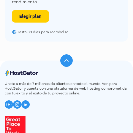
(cPanel/WHM) y contar con nuestro equipo
rendimiento
especializado de soporte en español.
Elegir plan
Hasta 30 días para reembolso
Únete a más de 7 millones de clientes en todo el mundo. Ven para
HostGator y cuenta con una plataforma de web hosting comprometida
con tu éxito y el éxito de tu proyecto online.