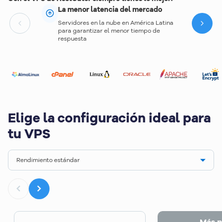
La menor latencia del mercado
Servidores en la nube en América Latina
Next
para garantizar el menor tiempo de
respuesta
Elige la configuración ideal para
tu VPS
Rendimiento estándar
Más p