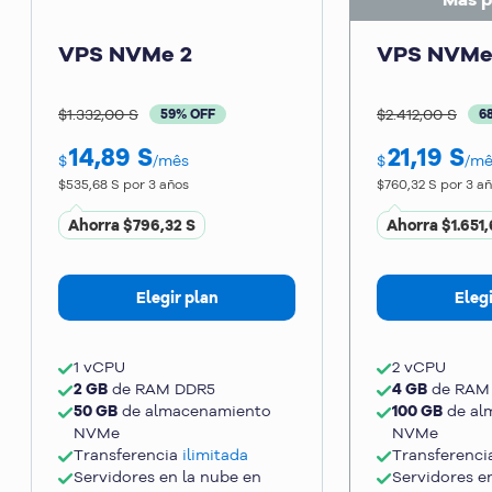
VPS NVMe 2
VPS NVMe
$1.332,00 S
$2.412,00 S
59% OFF
6
14,89
S
21,19
S
$
/mês
$
/mê
$535,68 S
por 3 años
$760,32 S
por 3 a
Ahorra
$796,32 S
Ahorra
$1.651,
Elegir plan
Elegi
1 vCPU
2 vCPU
2 GB
de RAM DDR5
4 GB
de RAM
50 GB
de almacenamiento
100 GB
de al
NVMe
NVMe
Transferencia
ilimitada
Transferenc
Servidores en la nube en
Servidores e