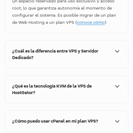
un espacio reservado para uso exclusivo y acceso
root, lo que garantiza autonomía al momento de
configurar el sistema. Es posible migrar de un plan
de Web Hosting a un plan VPS (
conoce cómo
).
¿Cuál es la diferencia entre VPS y Servidor
Dedicado?
Así como el VPS, un Servidor Dedicado ofrece
autonomía al administrador. Sin embargo, el
servidor dedicado
no utiliza la técnica de
¿Qué es la tecnología KVM de la VPS de
virtualización, sino que opera directamente en
HostGator?
máquinas físicas. Otra gran diferencia entre estos
Nuestra VPS utiliza virtualización KVM (Kernel-
servidores es que la infraestructura de un servidor
based Virtual Machine), una tecnología avanzada
dedicado es más cara en comparación a la de un
que transforma un único servidor físico en entornos
VPS, debido a que se trata de un ambiente más
¿Cómo puedo usar cPanel en mi plan VPS?
virtuales totalmente independientes y aislados. Esto
robusto y exclusivo.
garantiza mayor estabilidad, seguridad y flexibilidad