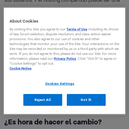
buena opción, o fácil para comenzar; sin embargo, si
has apuntado al crecimiento de tu negocio,
llegará el
About Cookies
momento en que las necesidades del sitio web
By visiting this Site, you agree to our
Terms of Use
, including its choice
superarán tu plan actual de alojamiento
.
of law, forum selection, dispute resolution, and class-action waiver
provisions. You also agree to our use of cookies and other
technologies that monitor your use of the Site. Your interactions on the
Site may be recorded or monitored by us or a third party with which we
Sabemos que puede ser difícil determinar cuál es el
work. If you do not agree to this, please do not use our Site. For more
momento adecuado para realizar el cambio. Por eso el
information, please read our
Privacy Policy
. Click “Got It” to agree or
“Cookie Settings” to opt out.
objetivo de este post es que conozcas las limitaciones
Cookie Notice
potenciales que un plan de alojamiento compartido
podría provocar en un sitio web; para que puedas
Cookies Settings
hacer un upgrade hacia a un servidor dedicado
en el
Reject All
Got It
momento adecuado.
¿Es hora de hacer el cambio?