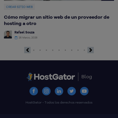
CREAR SITIO WEB
C
Cómo migrar un sitio web de un proveedor de
M
hosting a otro
Rafael Souza
26 Marzo, 2026
Previous
Next
Blog
HostGator - Todos los derechos reservados