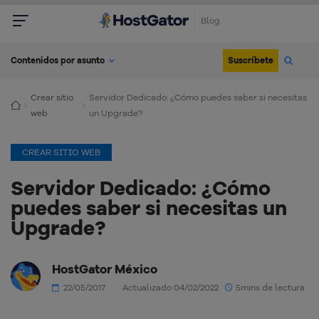
Blog
Suscríbete
Contenidos por asunto
Crear sitio
Servidor Dedicado: ¿Cómo puedes saber si necesitas
web
un Upgrade?
CREAR SITIO WEB
Servidor Dedicado: ¿Cómo
puedes saber si necesitas un
Upgrade?
HostGator México
22/05/2017
Actualizado 04/02/2022
5mins de lectura