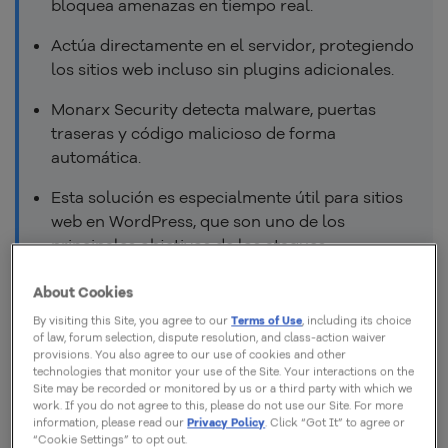
bloquea amenazas en tiempo real.
Actúa directamente en el servidor, protegiendo
los sitios web incluso sin plugins adicionales.
Monarx Security detecta malware, puertas
traseras y código malicioso de forma
automática.
Esta solución es especialmente útil para sitios
web en WordPress, que son uno de los
principales objetivos de los ataques.
Monarx Security ayuda a mantener los sitios
About Cookies
web seguros, estables y confiables para los
By visiting this Site, you agree to our
Terms of Use
, including its choice
visitantes.
of law, forum selection, dispute resolution, and class-action waiver
provisions. You also agree to our use of cookies and other
technologies that monitor your use of the Site. Your interactions on the
Site may be recorded or monitored by us or a third party with which we
work. If you do not agree to this, please do not use our Site. For more
information, please read our
Privacy Policy
. Click “Got It” to agree or
¿Qué es Monarx Security?
“Cookie Settings” to opt out.