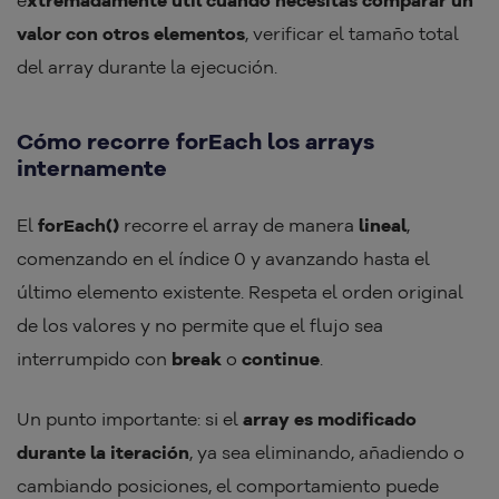
e
xtremadamente útil cuando necesitas comparar un
valor con otros elementos
, verificar el tamaño total
del array durante la ejecución.
Cómo recorre forEach los arrays
internamente
El
forEach()
recorre el array de manera
lineal
,
comenzando en el índice 0 y avanzando hasta el
último elemento existente. Respeta el orden original
de los valores y no permite que el flujo sea
interrumpido con
break
o
continue
.
Un punto importante: si el
array es modificado
durante la iteración
, ya sea eliminando, añadiendo o
cambiando posiciones, el comportamiento puede