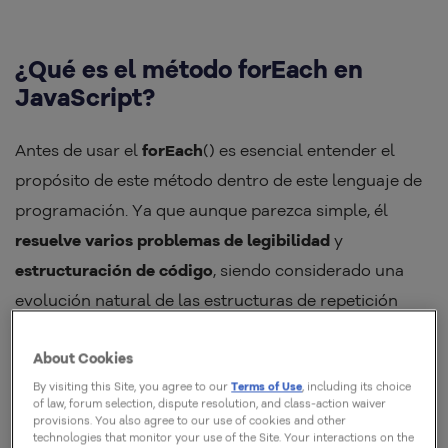
¿Qué es el método forEach en
JavaScript?
Antes de usar el
forEach
() es esencial entender el
propósito de este método dentro de este lenguaje de
programación. Ya que aunque parezca simple, él
resuelve varios problemas de
legibilidad
y
estructuración de código
, siendo considerado una
evolución natural de las estructuras de repetición
tradicionales.
About Cookies
By visiting this Site, you agree to our
Terms of Use
, including its choice
Definición simple y objetiva
of law, forum selection, dispute resolution, and class-action waiver
provisions. You also agree to our use of cookies and other
technologies that monitor your use of the Site. Your interactions on the