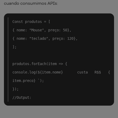
cuando consumimos APIs:
Const produtos = [

{ nome: "Mouse", preço: 50},

{ nome: "teclado", preço: 120},

];

produtos.forEach(item => {

console.log(${item.nome}  custa R$$ { 
item.preco} `);

});

//Output: