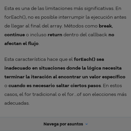
Esta es una de las limitaciones más significativas. En
forEach(), no es posible interrumpir la ejecución antes
de llegar al final del array. Métodos como
break
,
continue
o incluso
return
dentro del callback
no
afectan el flujo
.
Esta característica hace que el
forEach() sea
inadecuado en situaciones donde la lógica necesita
terminar la iteración al encontrar un valor específico
o
cuando es necesario saltar ciertos pasos
. En estos
casos, el for tradicional o el for…of son elecciones más
adecuadas.
No devuelve un nuevo array
Navega por asuntos