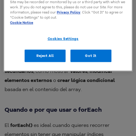
El
forEach()
es una función nativa de arrays en
Site may be recorded or monitored by us or a third party with which we
work. If you do not agree to this, please do not use our Site. For more
JavaScript que permite
ejecutar una acción para cada
information, please read our
Privacy Policy
. Click “Got It” to agree or
ítem del array
, siguiendo el orden natural de los
“Cookie Settings” to opt out.
Cookie Notice
elementos.
Cookies Settings
Recibe un callback, una función que se llamará en
cada iteración y no devuelve un nuevo array. Por lo
Reject All
Got It
tanto, su función es puramente
ejecutar efectos
secundarios
, como mostrar
valores
,
modificar
elementos externos
o
crear lógica condicional
basada en el contenido del array.
Quando e por que usar o forEach
El
forEach()
es ideal cuando quieres recorrer
elementos sin tener que manipular índices