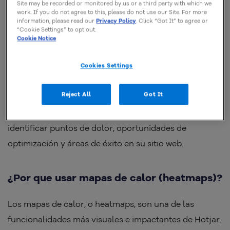
Site may be recorded or monitored by us or a third party with which we
propósito
es revelar el “por qué” detrás del
work. If you do not agree to this, please do not use our Site. For more
information, please read our
Privacy Policy
. Click “Got It” to agree or
comportamiento del usuario.
“Cookie Settings” to opt out.
Cookie Notice
Mientras herramientas como
Google Analytics
informan “qué” está sucediendo (cuántos visitantes,
Cookies Settings
qué páginas acceden), Hotjar se profundiza,
Reject All
Got It
mostrando “cómo” y “por qué” estos
comportamientos ocurren. Esto es fundamental para
identificar puntos de dolor, oportunidades de
optimización y áreas de éxito en su sitio web.
¿
Por que usar mapas de calor (heatmaps)?
Los mapas de calor, o heatmaps, son una de las
funcionalidades más visuales e impactantes de Hotjar.