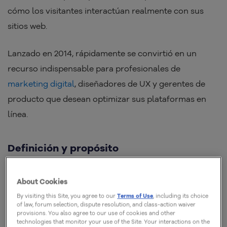
cómo los visitantes interactúan realmente con sus
sitios web.
Lanzado en 2014, rápidamente se convirtió en un
recurso indispensable para profesionales de
marketing digital
, diseñadores de UX y gerentes de
producto que desean optimizar sus plataformas en
línea.
Definición y propósito
En su esencia, Hotjar combina varias funcionalidades
About Cookies
de análisis en una sola plataforma, eliminando la
By visiting this Site, you agree to our
Terms of Use
, including its choice
necesidad de múltiples herramientas y simplificando
of law, forum selection, dispute resolution, and class-action waiver
provisions. You also agree to our use of cookies and other
el proceso de recopilación de datos. Su principal
technologies that monitor your use of the Site. Your interactions on the