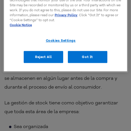
technologies that monitor your use of the Site. Your interactions on the
Site may be recorded or monitored by us or a third party with which we
work. If you do not agree to this, please do not use our Site. For more
information, please read our
Privacy Policy
. Click “Got It” to agree or
“Cookie Settings” to opt out.
Cookie Notice
Cookies Settings
Gestión de stock son todos los procesos y estrategias
que se utilizan para
dirigir el área de almacenamiento
Reject All
Got It
de productos de una empresa
. Si
vendes
artículos
físicos a tus clientes, es probable que estos artículos
se almacenen en algún lugar antes de la compra y
durante el proceso de envío al consumidor.
La gestión de stock tiene como objetivo garantizar
que toda esta área de la empresa:
Sea organizada