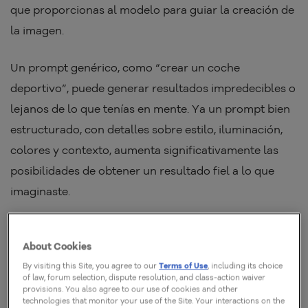
que proporcionas al modelo para guiar la creación de
la imagen.
Un prompt genérico, como “crear un coche
deportivo”, puede generar resultados impredecibles o
lejanos de lo que tenías en mente. Ya un prompt bien
estructurado, con detalles sobre estilo, iluminación,
colores y contexto, aumenta significativamente las
posibilidades de obtener un resultado fiel a lo que
imaginaste.
Esta diferencia es lo que hace que los prompts sean
About Cookies
tan importantes. Funcionan como un
briefing
By visiting this Site, you agree to our
Terms of Use
, including its choice
creativo
:
cuanto más específico y organizado, más
of law, forum selection, dispute resolution, and class-action waiver
predecible y consistente será el resultado. Además,
provisions. You also agree to our use of cookies and other
technologies that monitor your use of the Site. Your interactions on the