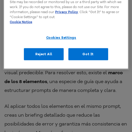
dominar esta habilidad significa ahorrar tiempo,
Site may be recorded or monitored by us or a third party with which we
work. If you do not agree to this, please do not use our Site. For more
reducir costos con ediciones manuales y dar mucho
information, please read our
Privacy Policy
. Click “Got It” to agree or
“Cookie Settings” to opt out.
más escala para campañas y proyectos visuales.
Cookie Notice
EL Framework de los 8 elementos
Cookies Settings
Uno de los mayores desafíos al generar imágenes con
Reject All
Got It
IA es transformar una idea abstracta en un resultado
visual predecible. Para resolver esto, existe el
marco
de los 8 elementos
, una especie de guía que ayuda a
estructurar prompts de manera completa y clara.
Al aplicar todos los elementos en el mismo prompt,
creas un briefing detallado que reduce las
posibilidades de error y garantiza más consistencia en