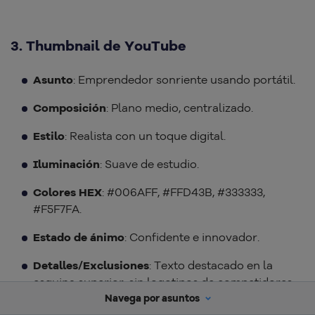
3. Thumbnail de YouTube
Asunto
: Emprendedor sonriente usando portátil.
Composición
: Plano medio, centralizado.
Estilo
: Realista con un toque digital.
Iluminación
: Suave de estudio.
Colores HEX
: #006AFF, #FFD43B, #333333,
#F5F7FA.
Estado de ánimo
: Confidente e innovador.
Detalles/Exclusiones
: Texto destacado en la
esquina superior, sin logotipos de competidores.
Navega por asuntos
Contexto
: Miniatura de YouTube (1280×720).