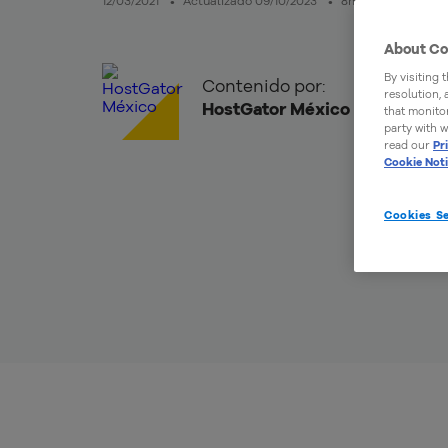
12/03/2021
Actualizado 09/10/2023
8mins de lectura
About Co
By visiting 
Contenido por:
resolution,
HostGator México
that monitor
party with w
read our
Pr
Cookie Not
Cookies Se