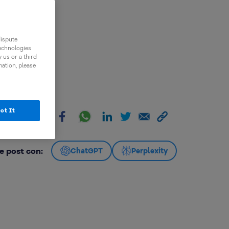
dispute
technologies
 us or a third
mation, please
ot It
artir:
e post con:
ChatGPT
Perplexity