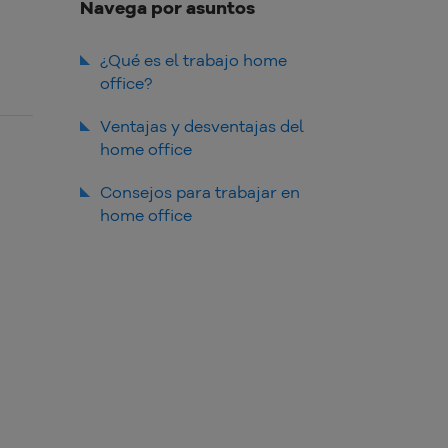
Navega por asuntos
¿Qué es el trabajo home
office?
Ventajas y desventajas del
home office
Consejos para trabajar en
home office
1. Elige un lugar adecuado
2. Establece horarios como si
estuvieras en la oficina
3. Invertir en comunicación
4. Toma descansos y establece
límites
5. Cuidado con la computadora
e Internet