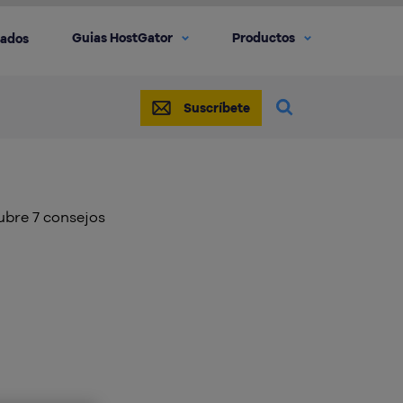
Guias HostGator
Productos
iados
Suscríbete