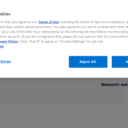
okies
this Site, you agree to our
Terms of Use
, including its choice of law, forum selection, 
 and class-action waiver provisions. You also agree to our use of cookies and other 
 your use of the Site. Your interactions on the Site may be recorded or monitored by
hich we work. If you do not agree to this, please do not use our Site. For more infor
ivacy Policy
. Click “Got It” to agree or “Cookie Settings” to opt out.
ice
ttings
Reject All
G
Comp
Resumir est