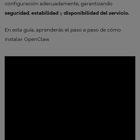
configuración adecuadamente, garantizando
seguridad
,
estabilidad
y
disponibilidad del servicio.
En esta guía, aprenderás el paso a paso de cómo
instalar OpenClaw.