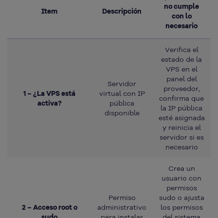
no cumple
Item
Descripción
con lo
necesario
Verifica el
estado de la
VPS en el
panel del
Servidor
proveedor,
1 – ¿La VPS está
virtual con IP
confirma que
activa?
pública
la IP pública
disponible
esté asignada
y reinicia el
servidor si es
necesario
Crea un
usuario con
permisos
Permiso
sudo o ajusta
2 – Acceso root o
administrativo
los permisos
sudo
para instalar
del sistema