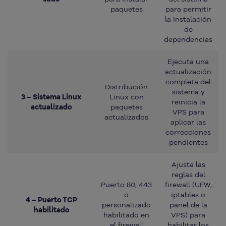
paquetes
para permitir
la instalación
de
dependencias
Ejecuta una
actualización
completa del
Distribución
sistema y
3 – Sistema Linux
Linux con
reinicia la
actualizado
paquetes
VPS para
actualizados
aplicar las
correcciones
pendientes
Ajusta las
reglas del
Puerto 80, 443
firewall (UFW,
o
iptables o
4 – Puerto TCP
personalizado
panel de la
habilitado
habilitado en
VPS) para
el firewall
habilitar los