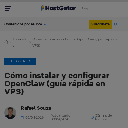
Blog
Suscríbete
Contenidos por asunto
Tutoriale
Cómo instalar y configurar OpenClaw (guía rápida en
s
VPS)
TUTORIALES
Cómo instalar y configurar
OpenClaw (guía rápida en
VPS)
Rafael Souza
Actualizado
33mins de
07/04/2026
09/04/2026
lectura