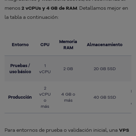
menos
2 vCPUs y 4 GB de RAM
. Detallamos mejor en
la tabla a continuación:
Memoria
Entorno
CPU
Almacenamiento
RAM
I
Pruebas /
1
2 GB
20 GB SSD
c
uso
básico
vCPU
a
2
Ba
vCPU
4 GB o
Producción
40 GB SSD
o
más
co
más
Para entornos de prueba o validación inicial, una
VPS