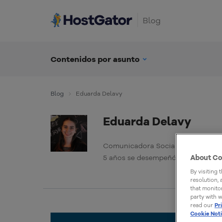
Blog
Contenidos por asunto
Blog
Eduarda Delavy
Eduarda Delavy
Comunicadora Social con especial
5 años se desempeñó como Analista
About Co
By visiting 
resolution,
that monitor
party with w
read our
Pr
Cookie Not