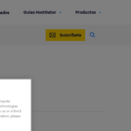
Guias HostGator
Productos
iados
Suscríbete
dispute
technologies
 us or a third
mation, please