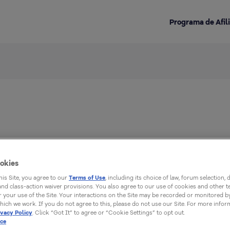
Programa de Afil
Destacado en la categoría:
ización en Medios Electrónicos. Durante más de
 de Redes Sociales en HostGator Brasil.
okies
this Site, you agree to our
Terms of Use
, including its choice of law, forum selection, 
 and class-action waiver provisions. You also agree to our use of cookies and other 
 your use of the Site. Your interactions on the Site may be recorded or monitored by
hich we work. If you do not agree to this, please do not use our Site. For more infor
ivacy Policy
. Click “Got It” to agree or “Cookie Settings” to opt out.
ice
CREAR SITIO WEB