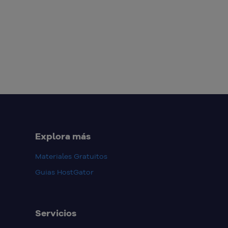
Explora más
Materiales Gratuitos
Guias HostGator
Servicios