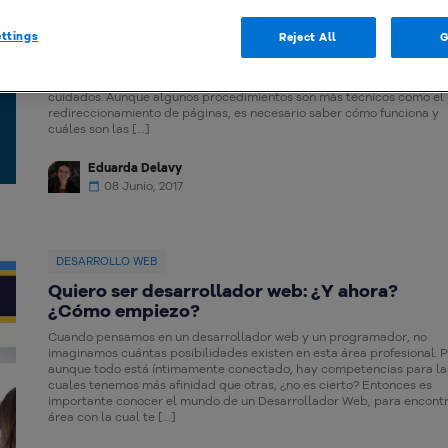
El Redirect 301 y las ventajas para tu sitio
ttings
Reject All
G
¿Qué es el Redirect 301 y por qué es tan importante para tu sitio web
Con internet tenemos más libertad para realizar modificaciones en l
contenidos que producimos, pero es necesario tomar antes algunos
cuidados. Aunque algunos procedimientos son más técnicos como el
redireccionamiento de páginas, es necesario saber cómo funciona y
cuáles son las […]
Eduarda Delavy
08 Junio, 2017
DESARROLLO WEB
Quiero ser desarrollador web: ¿Y ahora?
¿Cómo empiezo?
Cuando pensamos en un desarrollador web y un programador, no
imaginamos cuántas posibilidades existen en esta área profesional. 
aunque todo está íntimamente conectado, hay competencias para la
cuales tenemos más afinidad que otras, ¿no es cierto? Entonces es
importante conocer el mundo de un Desarrollador Web, para encontr
área con la cual te […]