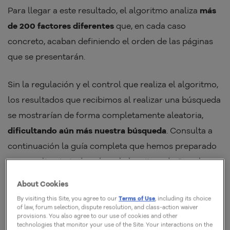
Para llegar a este resultado, el algoritmo analiza
más
de 200 factores diferentes
que, en cada caso
concreto, acaban definiendo el orden de las páginas
que se presentarán.
Sin la regulación y el control que realiza el algoritmo,
los resultados que recibimos al realizar una búsqueda
se mostrarían de forma completamente aleatoria,
dificultando aún más nuestra búsqueda
. Consulta a
continuación la guía completa que hemos preparado
para explicarte todo sobre el algoritmo de Google y
por qué debes conocer sus principales variedades.
About Cookies
By visiting this Site, you agree to our
Terms of Use
, including its choice
of law, forum selection, dispute resolution, and class-action waiver
provisions. You also agree to our use of cookies and other
technologies that monitor your use of the Site. Your interactions on the