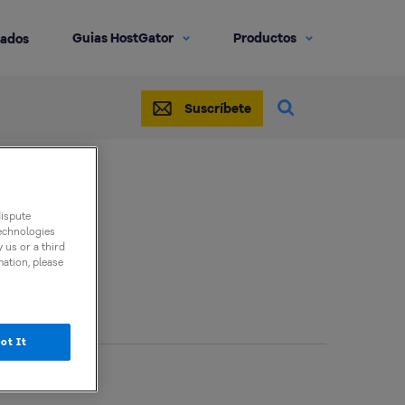
Guias HostGator
Productos
iados
Suscríbete
dispute
technologies
 us or a third
mation, please
ot It