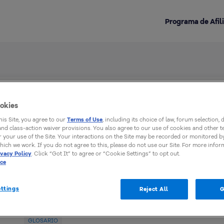
Programa de Afil
okies
Destacado en la categoría:
lexandre Gutierrez
this Site, you agree to our
Terms of Use
, including its choice of law, forum selection, 
 and class-action waiver provisions. You also agree to our use of cookies and other 
 your use of the Site. Your interactions on the Site may be recorded or monitored by
hich we work. If you do not agree to this, please do not use our Site. For more infor
se desempeña como Asistente de Soporte Técnico en HostGator
ivacy Policy
. Click “Got It” to agree or “Cookie Settings” to opt out.
ice
ttings
Reject All
G
GLOSARIO