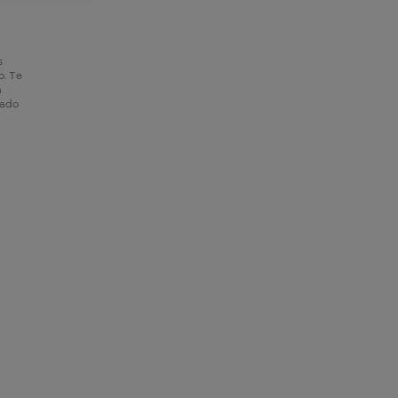
s
o. Te
a
hado