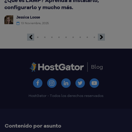
¿Qué es LAMP? Aprenda a instalarlo,
C
configurarlo y mucho más.
G
Jessica Loose
13 Noviembre, 2025
Previous
Next
Blog
HostGator - Todos los derechos reservados
Contenido por asunto