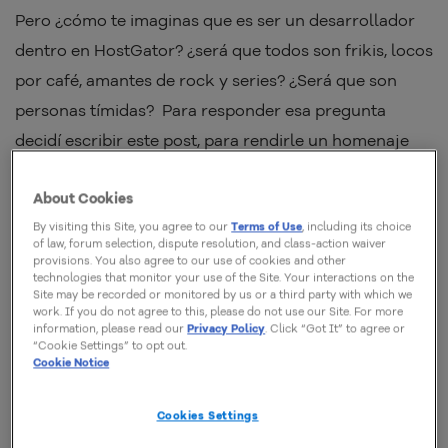
Pero ¿cómo te imaginas que es ser un desarrollador
dentro en HostGator? ¿será que todos son frikis, locos
por café, amantes de rock y series? ¿Será que son
personas tímidas? Para responder esa pregunta
decidí escribir este post, para rendirle un homenaje
especial a nuestros héroes en el mundo de la
About Cookies
tecnología, y contarte
cómo es el área de desarrollo
By visiting this Site, you agree to our
Terms of Use
, including its choice
dentro de HostGator
.
of law, forum selection, dispute resolution, and class-action waiver
provisions. You also agree to our use of cookies and other
technologies that monitor your use of the Site. Your interactions on the
Quebrando estereotipos
Site may be recorded or monitored by us or a third party with which we
work. If you do not agree to this, please do not use our Site. For more
information, please read our
Privacy Policy
. Click “Got It” to agree or
“Cookie Settings” to opt out.
Al conversar con los desarrolladores, o como de
Cookie Notice
cariño les llamamos “devs” (por su nombre en inglés)
conocí muchas cosas interesantes que no podría
Cookies Settings
dejar de compartir contigo. Para comenzar, el área de