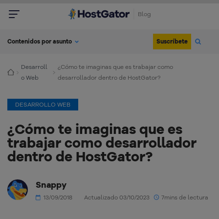
Blog
Suscríbete
Contenidos por asunto
Desarroll
¿Cómo te imaginas que es trabajar como
o Web
desarrollador dentro de HostGator?
DESARROLLO WEB
¿Cómo te imaginas que es
trabajar como desarrollador
dentro de HostGator?
Snappy
13/09/2018
Actualizado 03/10/2023
7mins de lectura