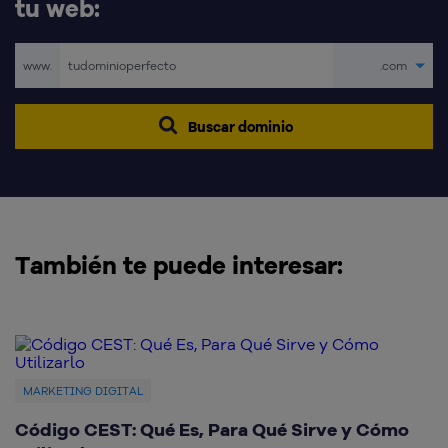
tu web:
www.
.com
Buscar dominio
También te puede interesar:
MARKETING DIGITAL
Código CEST: Qué Es, Para Qué Sirve y Cómo
Q