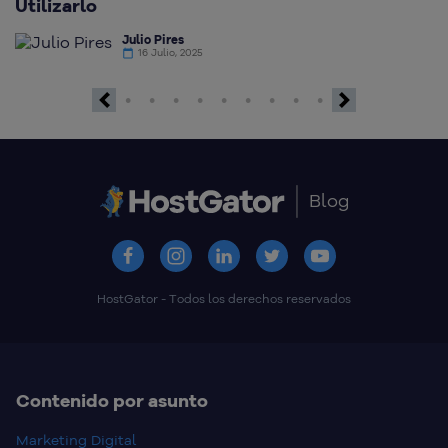
Utilizarlo
d
Julio Pires
16 Julio, 2025
Previous
Next
Blog
HostGator - Todos los derechos reservados
Contenido por asunto
Marketing Digital