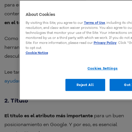
para encontrar la respuesta que se brinda en dicho
contenido. Luego,
define la palabra clave y agrégala
About Cookies
en el texto de manera natural.
By visiting this Site, you agree to our
Terms of Use
, including its ch
resolution, and class-action waiver provisions. You also agree to o
technologies that monitor your use of the Site. Your interactions o
Como ayuda para esta definición, utiliza algunas
monitored by us or a third party with which we work. If you do not a
Site. For more information, please read our
Privacy Policy
. Click “G
herramientas como por ejemplo
Google Trends
, para
to opt out.
Cookie Notice
descubrir cuál es la palabra más buscada.
Cookies Settings
Lee también:
Herramientas de Google que pueden
ayudar a tu negocio
Reject All
Got 
2. Título
El título es el atributo más importante
para un buen
posicionamiento en Google. Y por eso, es esencial