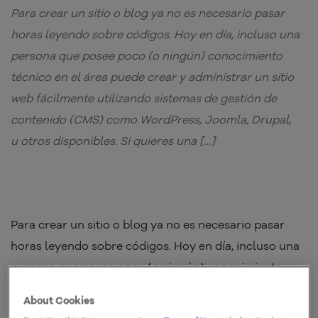
Para crear un sitio o blog ya no es necesario pasar
horas leyendo sobre códigos. Hoy en día, incluso una
persona que posee poco (o ningún) conocimiento
técnico en el área puede crear y administrar un sitio
web fácilmente utilizando sistemas de gestión de
contenido (CMS) como WordPress, Joomla, Drupal,
u otros disponibles. Si quieres una […]
Para crear un sitio o blog ya no es necesario pasar
horas leyendo sobre códigos. Hoy en día, incluso una
persona que posee poco (o ningún) conocimiento
técnico en el área puede crear y administrar un sitio
About Cookies
web fácilmente utilizando sistemas de gestión de