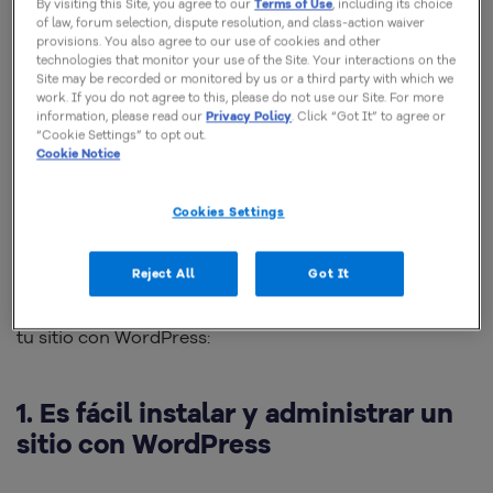
By visiting this Site, you agree to our
Terms of Use
, including its choice
contenido (CMS) como WordPress, Joomla, Drupal,
of law, forum selection, dispute resolution, and class-action waiver
provisions. You also agree to our use of cookies and other
u otros disponibles.
technologies that monitor your use of the Site. Your interactions on the
Site may be recorded or monitored by us or a third party with which we
work. If you do not agree to this, please do not use our Site. For more
Si quieres una plataforma relativamente fácil de usar
information, please read our
Privacy Policy
. Click “Got It” to agree or
“Cookie Settings” to opt out.
y administrar, WordPress puede ser una excelente
Cookie Notice
opción. Aunque está dirigida a la creación de blogs, la
plataforma se ha utilizado para la construcción de
Cookies Settings
todo tipo de sitios, incluso tiendas en línea.
Reject All
Got It
A continuación te presentamos 7 razones para crear
tu sitio con WordPress:
1. Es fácil instalar y administrar un
sitio con WordPress