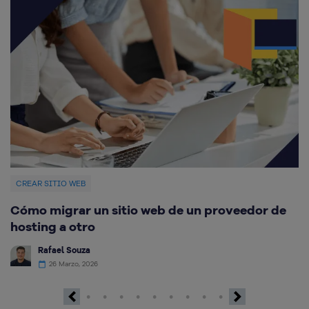
CREAR SITIO WEB
C
Cómo migrar un sitio web de un proveedor de
M
hosting a otro
Rafael Souza
26 Marzo, 2026