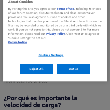
la información que necesitamos lo más rápido posible.
About Cookies
By visiting this Site, you agree to our
Terms of Use
, including its choice
of law, forum selection, dispute resolution, and class-action waiver
Algunos estudios demuestran que las personas
provisions. You also agree to our use of cookies and other
technologies that monitor your use of the Site. Your interactions on the
esperan ver la información de tu sitio en un máximo
Site may be recorded or monitored by us or a third party with which we
de 2 segundos; pasando este periodo de tiempo tus
work. If you do not agree to this, please do not use our Site. For more
information, please read our
Privacy Policy
. Click “Got It” to agree or
usuarios comienzan a dudar de la legitimidad y
“Cookie Settings” to opt out.
Cookie Notice
seguridad de tu sitio. Por otro lado, los buscadores
miden la velocidad de tu sitio por el tiempo en el que
Cookies Settings
los usuarios reciben el primer byte de información;
este factor tiene relación directa con la velocidad de
Reject All
Got It
respuesta del servidor donde está almacenada la
información de tu sitio.
¿Por qué es importante la
velocidad de carga?