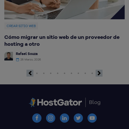
CREAR SITIO WEB
C
Cómo migrar un sitio web de un proveedor de
M
hosting a otro
Rafael Souza
26 Marzo, 2026
Previous
Next
Blog