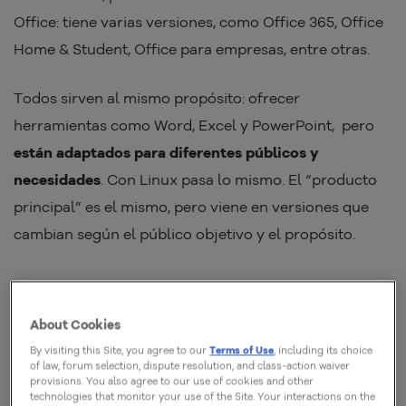
Office: tiene varias versiones, como Office 365, Office
Home & Student, Office para empresas, entre otras.
Todos sirven al mismo propósito: ofrecer
herramientas como Word, Excel y PowerPoint, pero
están adaptados para diferentes públicos y
necesidades
. Con Linux pasa lo mismo. El “producto
principal” es el mismo, pero viene en versiones que
cambian según el público objetivo y el propósito.
About Cookies
By visiting this Site, you agree to our
Terms of Use
, including its choice
of law, forum selection, dispute resolution, and class-action waiver
provisions. You also agree to our use of cookies and other
technologies that monitor your use of the Site. Your interactions on the