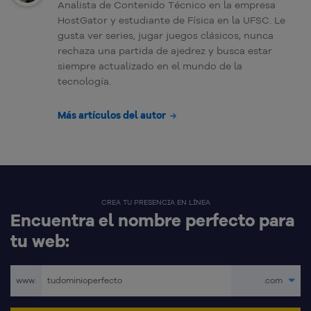
Analista de Contenido Técnico en la empresa
HostGator y estudiante de Física en la UFSC. Le
gusta ver series, jugar juegos clásicos, nunca
rechaza una partida de ajedrez y busca estar
siempre actualizado en el mundo de la
tecnología.
Más artículos del autor
CREA TU PRESENCIA EN LÍNEA
Encuentra el nombre perfecto para
tu web:
www.
.com