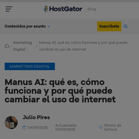
Blog
Suscríbete
Contenidos por asunto
Marketing
Manus AI: qué es, cómo funciona y por qué puede
Digital
cambiar el uso de internet
MARKETING DIGITAL
Manus AI: qué es, cómo
funciona y por qué puede
cambiar el uso de internet
Julio Pires
Actualizado
13mins de
04/06/2025
04/06/2025
lectura