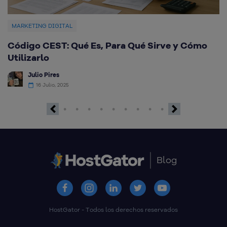
MARKETING DIGITAL
Código CEST: Qué Es, Para Qué Sirve y Cómo
Q
Utilizarlo
d
Julio Pires
16 Julio, 2025
Previous
Next
Blog
HostGator - Todos los derechos reservados