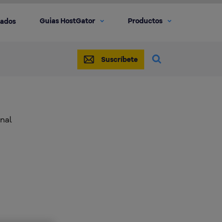
Guias HostGator
Productos
iados
Suscríbete