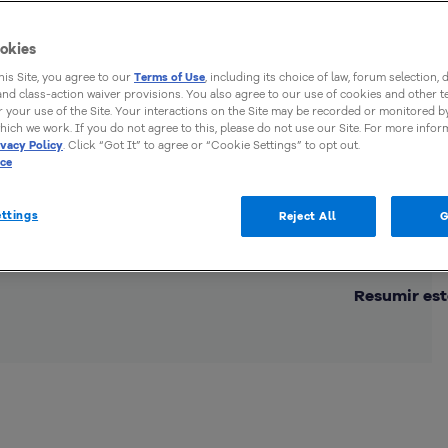
okies
this Site, you agree to our
Terms of Use
, including its choice of law, forum selection, 
 and class-action waiver provisions. You also agree to our use of cookies and other 
 your use of the Site. Your interactions on the Site may be recorded or monitored by
hich we work. If you do not agree to this, please do not use our Site. For more infor
ivacy Policy
. Click “Got It” to agree or “Cookie Settings” to opt out.
ice
ttings
Reject All
G
Comp
Resumir est