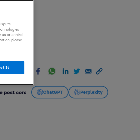
dispute
technologies
 us or a third
mation, please
ot It
artir:
e post con:
ChatGPT
Perplexity