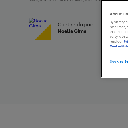
28/08/2017
Actualizado 08/08/2023
6mins de lectura
About Co
By visiting 
Contenido por:
resolution,
Noelia Gima
that monitor
party with w
read our
Pr
Cookie Not
Cookies Se