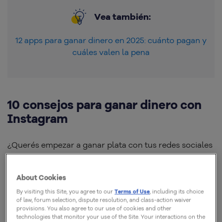
Vea también:
12 apps para ganar dinero en 2025: cuánto pagan y
cuáles valen la pena
10 consejos para ganar dinero con
Instagram
¿Querés empezar a ganar plata con tus redes sociales
pero no sabés por dónde arrancar? Entonces, mirá
estos 10 consejos prácticos y efectivos para empezar
About Cookies
a generar ingresos con Instagram.
By visiting this Site, you agree to our
Terms of Use
, including its choice
of law, forum selection, dispute resolution, and class-action waiver
provisions. You also agree to our use of cookies and other
technologies that monitor your use of the Site. Your interactions on the