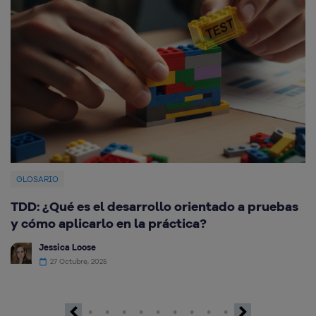
GLOSARIO
TDD: ¿Qué es el desarrollo orientado a pruebas
¿
y cómo aplicarlo en la práctica?
c
Jessica Loose
27 Octubre, 2025