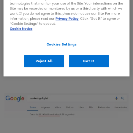
technologies that monitor your use of the Site. Your interactions on the
Utiliza comillas para encontrar exactamente lo que
Site may be recorded or monitored by us or a third party with which we
work. If you do not agree to this, please do not use our Site. For more
quieres. De esta forma, Google mostrará resultados
information, please read our
Privacy Policy
. Click “Got It” to agree or
con las palabras exactas y en el mismo orden en que
“Cookie Settings” to opt out.
Cookie Notice
se escribieron. Pero úsalas con cuidado, ya que
puedes excluir resultados útiles también.
Cookies Settings
Mira la diferencia de resultados en la búsqueda con
Reject All
Got It
los ejemplos a continuación: