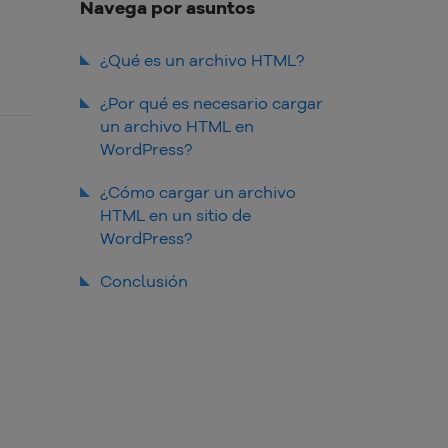
Navega por asuntos
¿Qué es un archivo HTML?
¿Por qué es necesario cargar
un archivo HTML en
WordPress?
Creación de páginas
¿Cómo cargar un archivo
personalizadas
HTML en un sitio de
Integración con servicios
WordPress?
externos
Usando el panel de WordPress
Conclusión
Personalización avanzada
Usando cPanel
Pruebas A/B
Copia de seguridad y
restauración
Migración del sitio