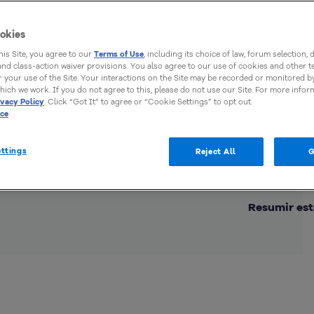
okies
this Site, you agree to our
Terms of Use
, including its choice of law, forum selection, 
 and class-action waiver provisions. You also agree to our use of cookies and other 
 your use of the Site. Your interactions on the Site may be recorded or monitored by
hich we work. If you do not agree to this, please do not use our Site. For more infor
ivacy Policy
. Click “Got It” to agree or “Cookie Settings” to opt out.
ice
ttings
Reject All
G
Comp
Resumir est