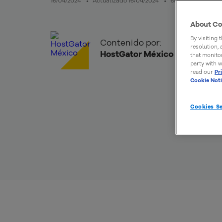
16/04/2024
Actualizado 16/04/2024
6mins de lectura
About Co
By visiting 
Contenido por:
resolution,
HostGator México
that monitor
party with w
read our
Pr
Cookie Not
Cookies Se