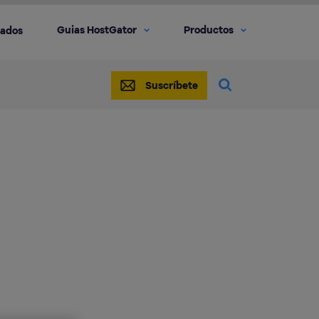
Guias HostGator
Productos
iados
Suscríbete