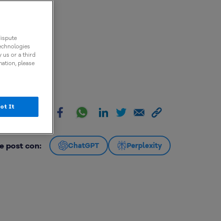
dispute
technologies
 us or a third
mation, please
ot It
artir:
e post con:
ChatGPT
Perplexity